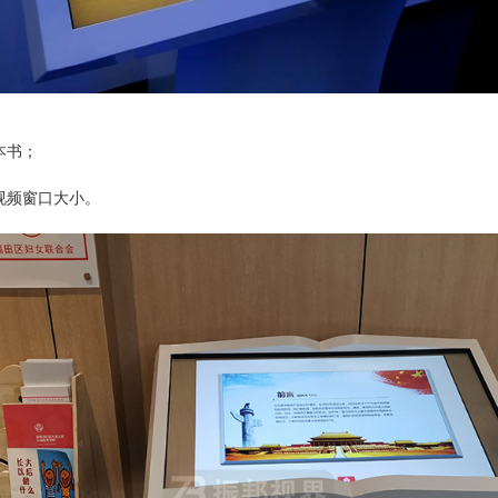
；
本书；
；
视频窗口大小。