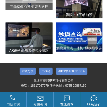
互动抠像拍照-假装去旅行
裸眼 3D 互动拍照
触摸屏查询一体机_触摸显示屏
AR识别桌-视频虚拟漫游款
厂家报价_触摸查询机
在线分享
二维码
粤ICP备16039166号
深圳市振邦视界科技有限公司
电话：18617067979 服务热线：0755-29887159
电话咨询
短信咨询
在线咨询
联系我们