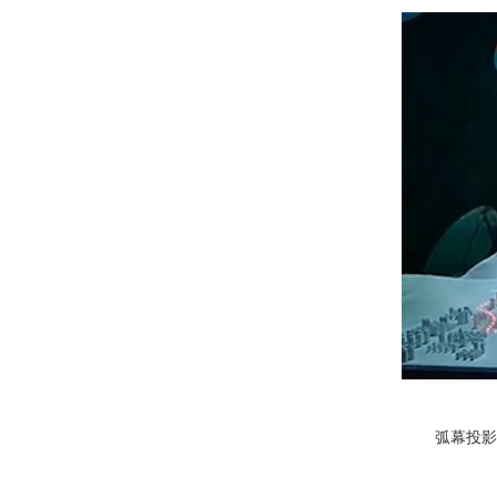
弧幕投影与