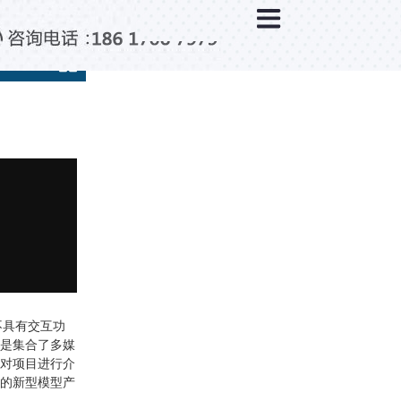
×
分类列表
触控互动系统
滑轨互动系统
全息成像
AR/VR互动系统
智能互动系统
特殊显示产品
雷达互动系统
智能中控系统
不具有交互功
是集合了多媒
投影互动系统
对项目进行介
的新型模型产
产品合集一