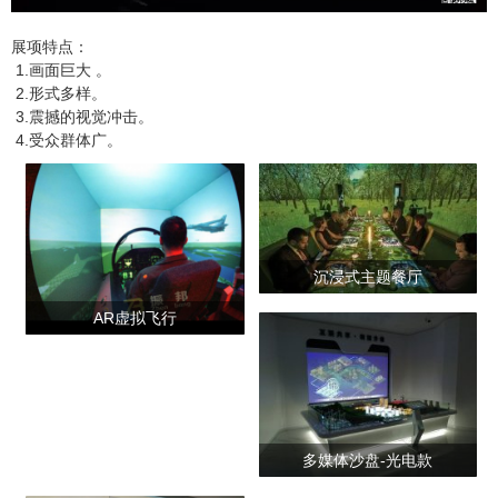
展项特点：
1.画面巨大 。
2.形式多样。
3.震撼的视觉冲击。
4.受众群体广。
沉浸式主题餐厅
AR虚拟飞行
多媒体沙盘-光电款