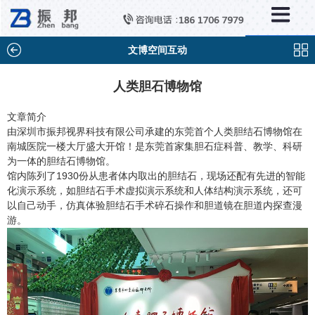
×
新闻中心
公司新闻
文博空间互动
行业新闻
人类胆石博物馆
媒体视点
文章简介
由深圳市振邦视界科技有限公司承建的东莞首个人类胆结石博物馆在
问题解答
南城医院一楼大厅盛大开馆！是东莞首家集胆石症科普、教学、科研
为一体的胆结石博物馆。
百科知识
馆内陈列了1930份从患者体内取出的胆结石，现场还配有先进的智能
化演示系统，如胆结石手术虚拟演示系统和人体结构演示系统，还可
以自己动手，仿真体验胆结石手术碎石操作和胆道镜在胆道内探查漫
游。