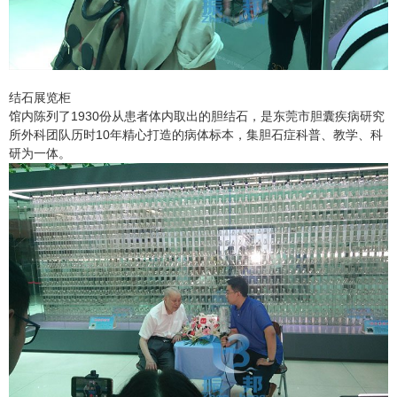
结石展览柜
馆内陈列了1930份从患者体内取出的胆结石，是东莞市胆囊疾病研究
所外科团队历时10年精心打造的病体标本，集胆石症科普、教学、科
研为一体。