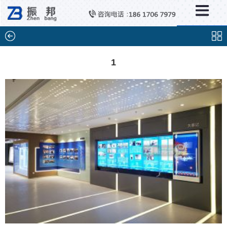
×
分类列表
触控互动系统
滑轨互动系统
1
全息成像
AR/VR互动系统
智能互动系统
特殊显示产品
雷达互动系统
智能中控系统
投影互动系统
产品合集一