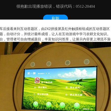
车后接着来到互动答题区，由2X2拼接屏及红外触摸框组成的互动答题区
题，自动计分，并统计最终成绩，让人在互动游戏中学习农耕文化知识。
台，管理者可自由增减题目，丰富知识问答库，让展示内容更上潮流不落