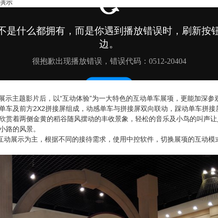
演示
屏展示主题影片后，以“互动体验”为一大特色的互动单车展项，更能加深参
单车及前方2X2拼接屏组成，动感单车与拼接屏双向联动，踩动单车拼接
欣赏着两侧金黄的稻谷随风摆动的丰收景象，轻松的音乐及小鸟的叫声让
小路的风景。
”互动展示为主，根据不同的接待需求，使用中控软件，切换展项的互动模