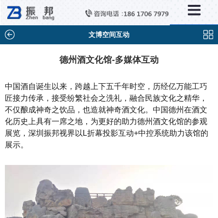
×
新闻中心
公司新闻
文博空间互动
行业新闻
德州酒文化馆-多媒体互动
媒体视点
中国酒自诞生以来，跨越上下五千年时空，历经亿万能工巧
问题解答
匠接力传承，接受纷繁社会之洗礼，融合民族文化之精华，
不仅酿成神奇之饮品，也造就神奇酒文化。中国德州在酒文
百科知识
化历史上具有一席之地，为更好的助力德州酒文化馆的参观
展览，深圳振邦视界以L折幕投影互动+中控系统助力该馆的
展示。