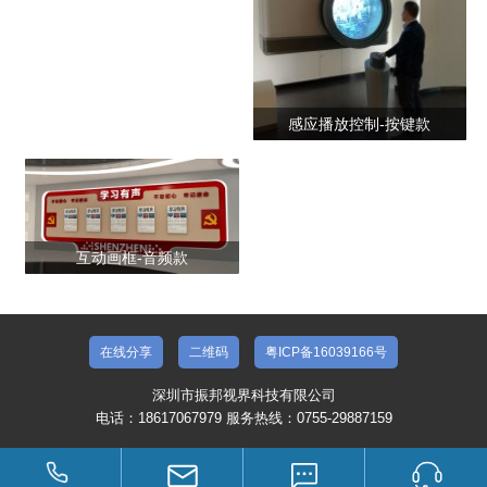
感应播放控制-按键款
互动画框-音频款
在线分享
二维码
粤ICP备16039166号
深圳市振邦视界科技有限公司
电话：18617067979 服务热线：0755-29887159