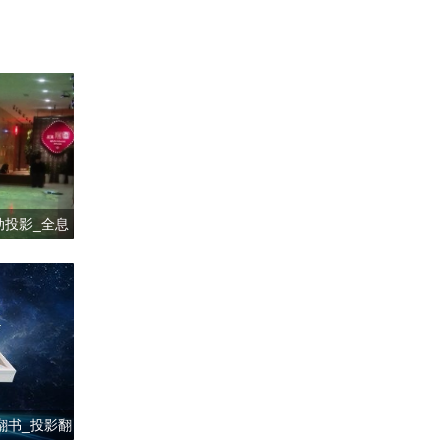
动投影_全息
统
翻书_投影翻