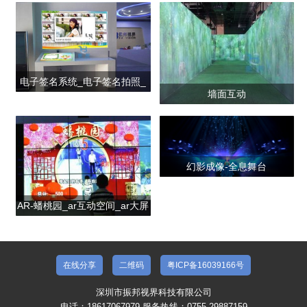
产品合集二
电子签名系统_电子签名拍照_
墙面互动
数字签名
幻影成像-全息舞台
AR-蟠桃园_ar互动空间_ar大屏
互动
在线分享
二维码
粤ICP备16039166号
深圳市振邦视界科技有限公司
电话：18617067979 服务热线：0755-29887159