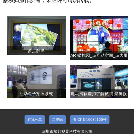
版权归原作所有，未经许可请勿转载。
多点触摸
AR-蟠桃园_ar互动空间_ar大屏
互动
互动粒子拍照系统
电动滑轨虚拟讲解员-背景屏款
在线分享
二维码
粤ICP备16039166号
深圳市振邦视界科技有限公司