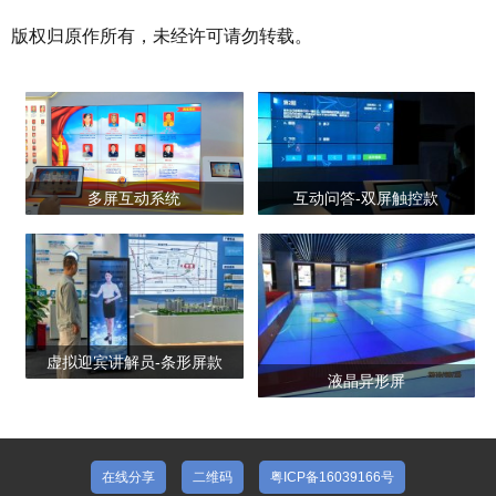
版权归原作所有，未经许可请勿转载。
多屏互动系统
互动问答-双屏触控款
虚拟迎宾讲解员-条形屏款
液晶异形屏
在线分享
二维码
粤ICP备16039166号