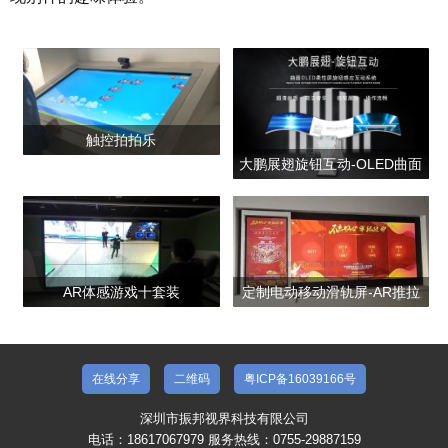
触控拍拍乐
大鹏展翅旋钮互动-OLED曲面
柔性波浪屏
AR体感游戏十套装
定制电动移动滑轨屏-AR推拉
屏-互动滑轨屏-电动轨道移屏
在线分享
二维码
粤ICP备16039166号
深圳市振邦视界科技有限公司
电话：18617067979 服务热线：0755-29887159