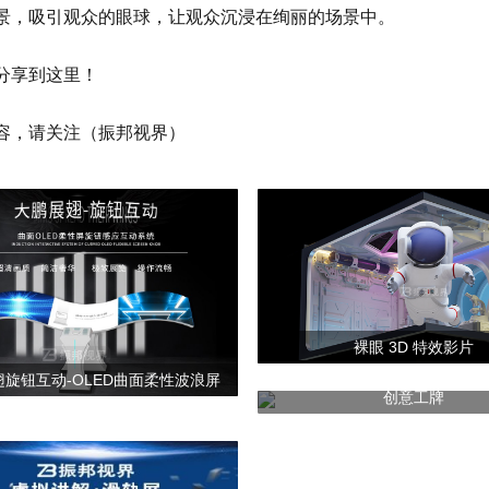
景，吸引观众的眼球，让观众沉浸在绚丽的场景中。
分享到这里！
容，请关注（振邦视界）
裸眼 3D 特效影片
旋钮互动-OLED曲面柔性波浪屏
创意工牌