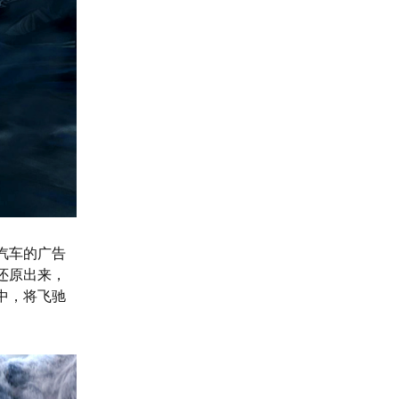
汽车的广告
还原出来，
中，将飞驰
。