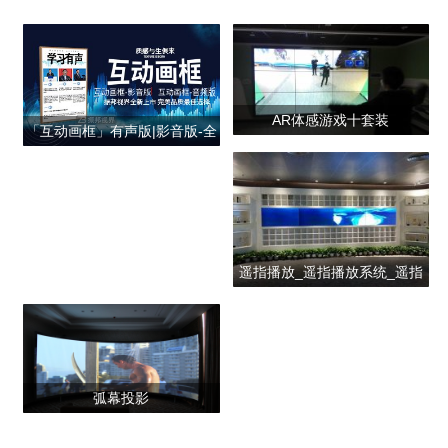
AR体感游戏十套装
「互动画框」有声版|影音版-全
新上市
遥指播放_遥指播放系统_遥指
播放展示公司
弧幕投影