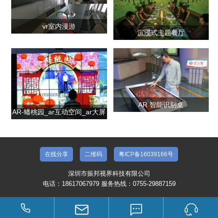
vr室内漫游
沉浸式主题餐厅
AR 智能识别桌
AR-蟠桃园_ar互动空间_ar大屏
互动
在线分享
二维码
粤ICP备16039166号
深圳市振邦视界科技有限公司
电话：18617067979 服务热线：0755-29887159