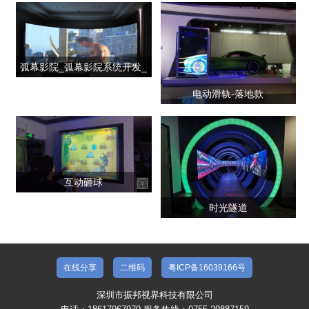
产品合集二
弧幕影院_弧幕影院系统开发_
弧幕影院公司
电动滑轨-落地款
互动砸球
时光隧道
在线分享
二维码
粤ICP备16039166号
深圳市振邦视界科技有限公司