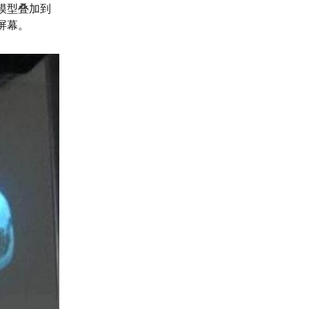
模型叠加到
屏幕。