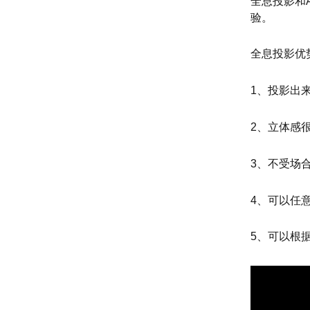
全息投影和
验。
全息投影优
1、投影出
2、立体感
3、不受场
4、可以任
5、可以根