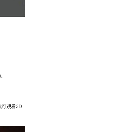
动。
可观看3D
。