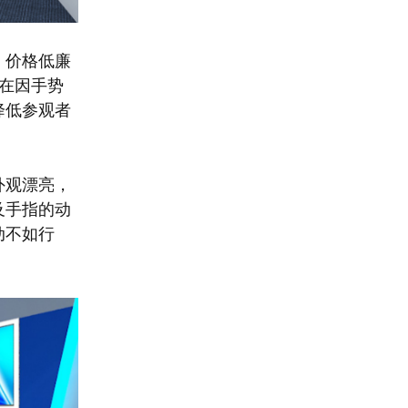
，价格低廉
存在因手势
降低参观者
外观漂亮，
及手指的动
动不如行