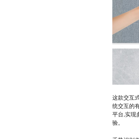
这款交互
统交互的
平台,实
验。