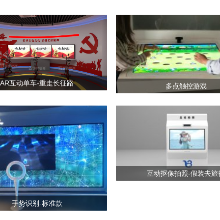
AR互动单车-重走长征路
多点触控游戏
互动抠像拍照-假装去旅
手势识别-标准款