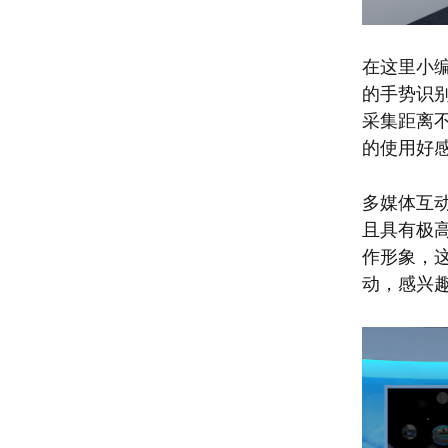
在这里小
的手势识
采集距离
的使用好
多媒体互
且具有极
作形象，
动，感兴