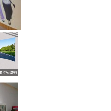
产品合集二
车-带你骑行