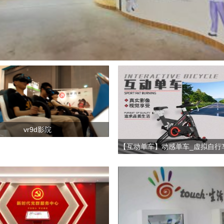
vr9d影院
【互动单车】动感单车_虚拟自行
漫游