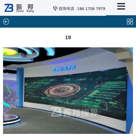
×
分类列表
触控互动系统
滑轨互动系统
19
全息成像
AR/VR互动系统
智能互动系统
特殊显示产品
雷达互动系统
智能中控系统
投影互动系统
产品合集一