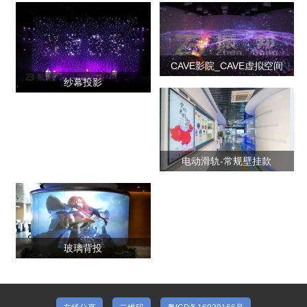
产品合集二
CAVE影院_CAVE虚拟空间
纱幕投影
_CAVE虚拟影院
电动滑轨-常规壁挂款
玻璃背投