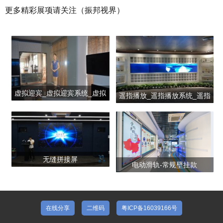
更多精彩展项请关注（振邦视界）
虚拟迎宾_虚拟迎宾系统_虚拟
遥指播放_遥指播放系统_遥指
迎宾员
播放展示公司
无缝拼接屏
电动滑轨-常规壁挂款
在线分享
二维码
粤ICP备16039166号