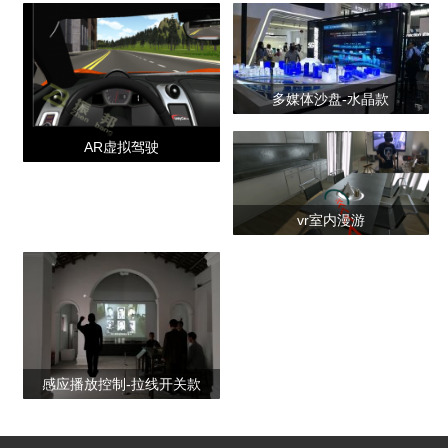
产品合集二
多媒体沙盘-水晶款
AR虚拟驾驶
vr室内漫游
感应播放控制-拉线开关款