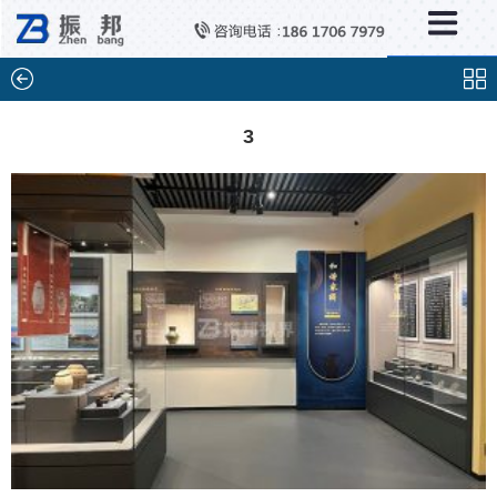
×
分类列表
触控互动系统
滑轨互动系统
3
全息成像
AR/VR互动系统
智能互动系统
特殊显示产品
雷达互动系统
智能中控系统
投影互动系统
产品合集一