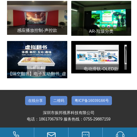
产品合集二
感应播放控制-声控款
AR-垃圾分类
电动滑轨-OLED款
【隔空翻书】电子互动翻书_虚
拟翻书_投影翻书系统
在线分享
二维码
粤ICP备16039166号
深圳市振邦视界科技有限公司
电话：18617067979 服务热线：0755-29887159