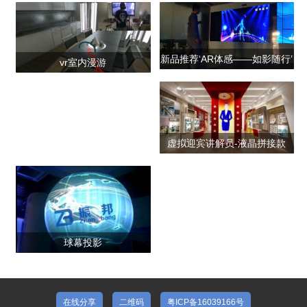
新品推荐‘AR体感——如影随行’
vr室内漫游
虚拟迎宾讲解员-液晶拼接款
球幕投影
在线分享
二维码
粤ICP备16039166号